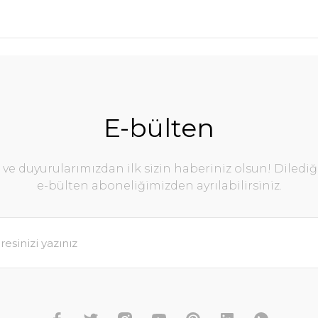
E-bülten
e duyurularımızdan ilk sizin haberiniz olsun! Diledi
e-bülten aboneliğimizden ayrılabilirsiniz.