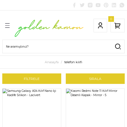
0
Anasayfa
telefon kılıfı
FİLTRELE
SIRALA