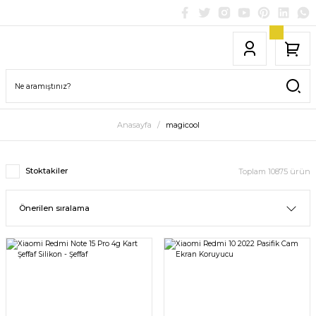
Anasayfa
magicool
Stoktakiler
Toplam 10875 ürün