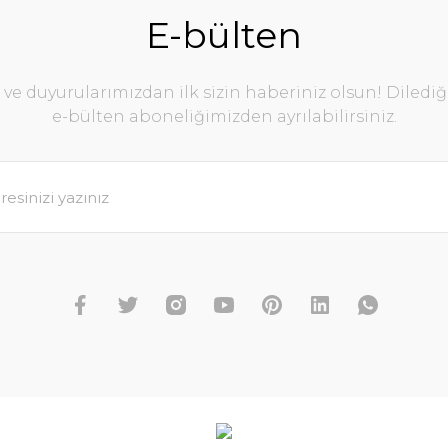
E-bülten
e duyurularımızdan ilk sizin haberiniz olsun! Diledi
e-bülten aboneliğimizden ayrılabilirsiniz.