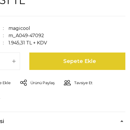
,31 TL
magicool
m_A049-47092
1.945,31 TL + KDV
Sepete Ekle
Ürünü Paylaş
Tavsiye Et
r
si