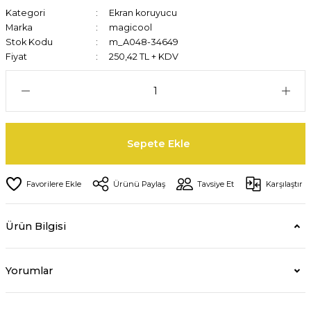
Kategori
Ekran koruyucu
Marka
magicool
Stok Kodu
m_A048-34649
Fiyat
250,42 TL + KDV
Sepete Ekle
Ürünü Paylaş
Tavsiye Et
Karşılaştır
Ürün Bilgisi
Yorumlar