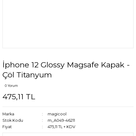
İphone 12 Glossy Magsafe Kapak -
Çöl Titanyum
0 Yorum
475,11 TL
Marka
magicool
Stok Kodu
m_A049-46211
Fiyat
475,11 TL + KDV