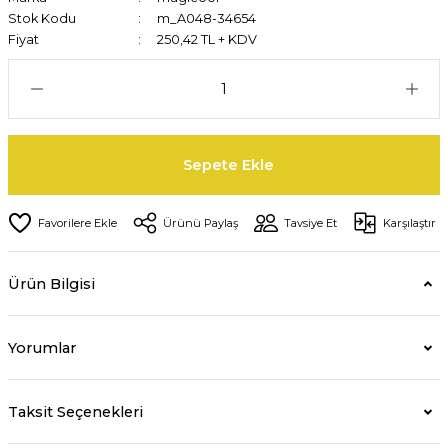
Stok Kodu
m_A048-34654
Fiyat
250,42 TL + KDV
Sepete Ekle
Ürünü Paylaş
Tavsiye Et
Karşılaştır
Ürün Bilgisi
Yorumlar
Taksit Seçenekleri