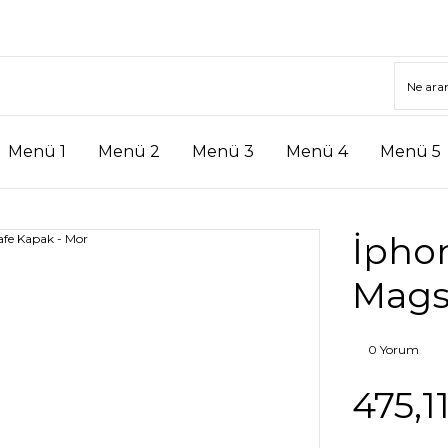
Menü 1
Menü 2
Menü 3
Menü 4
Menü 5
İphon
Mags
0 Yorum
475,1