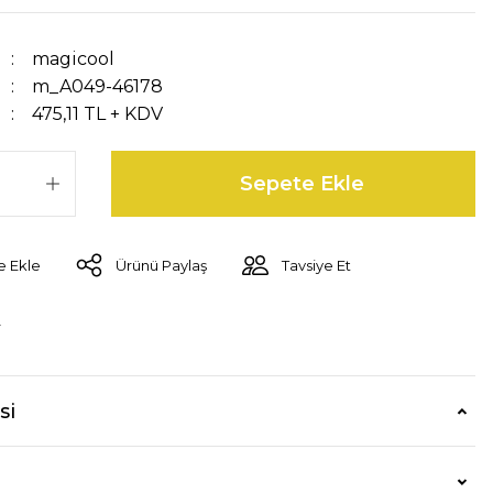
magicool
m_A049-46178
475,11 TL + KDV
Sepete Ekle
Ürünü Paylaş
Tavsiye Et
r
si