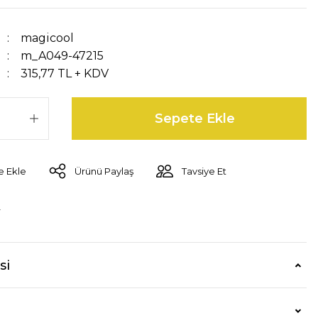
magicool
m_A049-47215
315,77 TL + KDV
Sepete Ekle
Ürünü Paylaş
Tavsiye Et
r
si