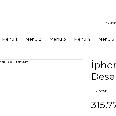
Menü 1
Menü 2
Menü 3
Menü 4
Menü 5
İpho
Desen
0 Yorum
315,7