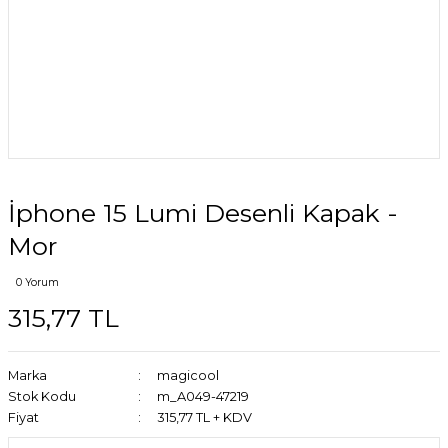
İphone 15 Lumi Desenli Kapak -
Mor
0 Yorum
315,77 TL
Marka
magicool
Stok Kodu
m_A049-47219
Fiyat
315,77 TL + KDV