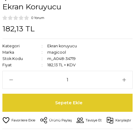
Ekran Koruyucu
0 Yorum
182,13 TL
Kategori
Ekran koruyucu
Marka
magicool
Stok Kodu
m_A048-34719
Fiyat
182,13 TL + KDV
Sepete Ekle
Ürünü Paylaş
Tavsiye Et
Karşılaştır