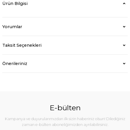
Ürün Bilgisi
Yorumlar
Taksit Seçenekleri
Önerileriniz
E-bülten
Kampanya ve duyurularımızdan ilk sizin haberiniz olsun! Dilediğiniz
zaman e-bülten aboneliğimizden ayrılabilirsiniz.