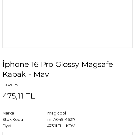
İphone 16 Pro Glossy Magsafe
Kapak - Mavi
0 Yorum
475,11 TL
Marka
magicool
Stok Kodu
m_A049-46217
Fiyat
475,11 TL + KDV