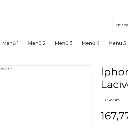
Menü 1
Menü 2
Menü 3
Menü 4
Menü 5
İphon
Laciv
0 Yorum
167,7