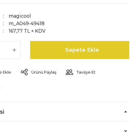
magicool
m_A049-49418
167,77 TL + KDV
Sepete Ekle
Ürünü Paylaş
Tavsiye Et
r
si