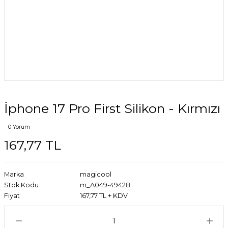
İphone 17 Pro First Silikon - Kırmızı
0 Yorum
167,77 TL
Marka
magicool
Stok Kodu
m_A049-49428
Fiyat
167,77 TL + KDV