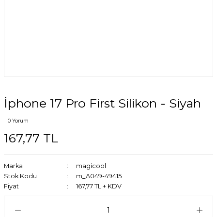
İphone 17 Pro First Silikon - Siyah
0 Yorum
167,77 TL
Marka
magicool
Stok Kodu
m_A049-49415
Fiyat
167,77 TL + KDV