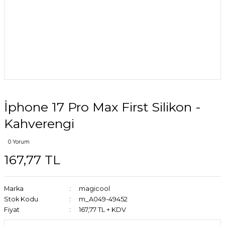
İphone 17 Pro Max First Silikon -
Kahverengi
0 Yorum
167,77 TL
Marka
magicool
Stok Kodu
m_A049-49452
Fiyat
167,77 TL + KDV