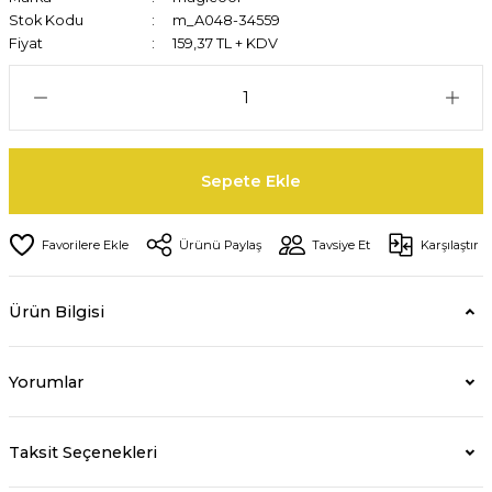
Stok Kodu
m_A048-34559
Fiyat
159,37 TL + KDV
Sepete Ekle
Ürünü Paylaş
Tavsiye Et
Karşılaştır
Ürün Bilgisi
Yorumlar
Taksit Seçenekleri