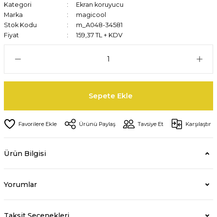
Kategori
Ekran koruyucu
Marka
magicool
Stok Kodu
m_A048-34581
Fiyat
159,37 TL + KDV
Sepete Ekle
Ürünü Paylaş
Tavsiye Et
Karşılaştır
Ürün Bilgisi
Yorumlar
Taksit Seçenekleri