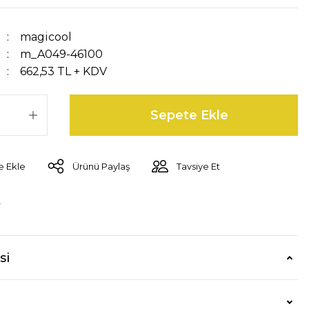
magicool
m_A049-46100
662,53 TL + KDV
Sepete Ekle
Ürünü Paylaş
Tavsiye Et
r
si