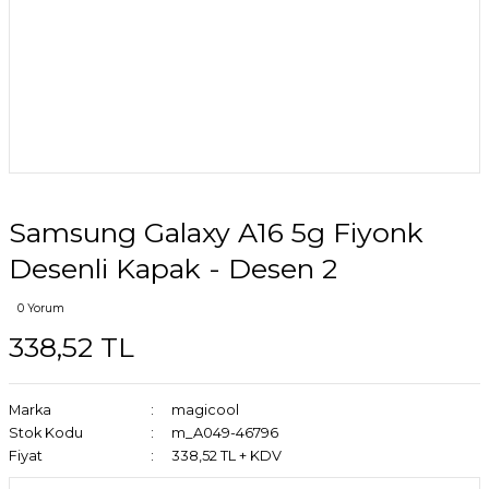
Samsung Galaxy A16 5g Fiyonk
Desenli Kapak - Desen 2
0 Yorum
338,52 TL
Marka
magicool
Stok Kodu
m_A049-46796
Fiyat
338,52 TL + KDV