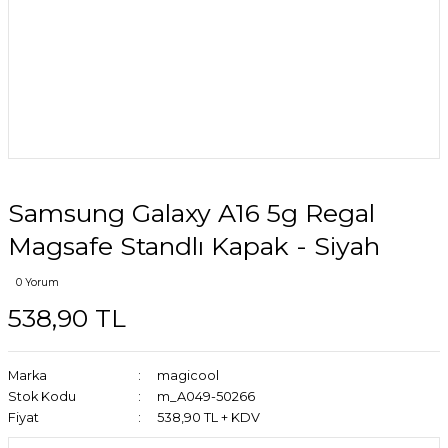
Samsung Galaxy A16 5g Regal
Magsafe Standlı Kapak - Siyah
0 Yorum
538,90 TL
Marka
magicool
Stok Kodu
m_A049-50266
Fiyat
538,90 TL + KDV