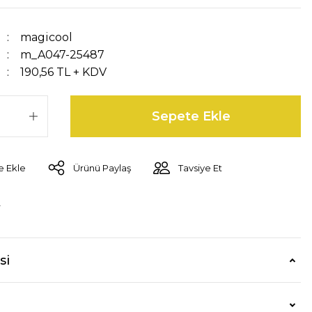
magicool
m_A047-25487
190,56 TL + KDV
Sepete Ekle
Ürünü Paylaş
Tavsiye Et
r
si