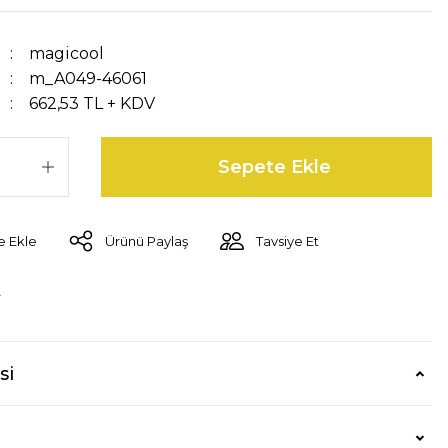
magicool
m_A049-46061
662,53 TL + KDV
Sepete Ekle
Ürünü Paylaş
Tavsiye Et
r
si