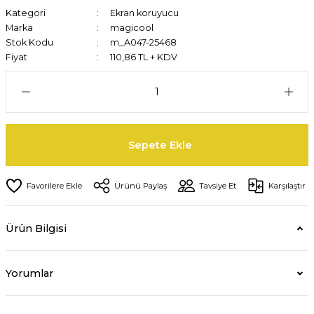
Kategori
Ekran koruyucu
Marka
magicool
Stok Kodu
m_A047-25468
Fiyat
110,86 TL + KDV
Sepete Ekle
Ürünü Paylaş
Tavsiye Et
Karşılaştır
Ürün Bilgisi
Yorumlar