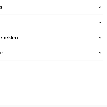
si
enekleri
iz