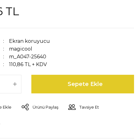
6 TL
Ekran koruyucu
magicool
m_A047-25640
110,86 TL + KDV
Sepete Ekle
Ürünü Paylaş
Tavsiye Et
r