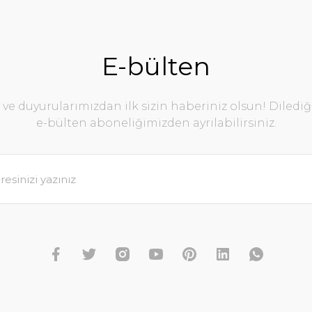
E-bülten
e duyurularımızdan ilk sizin haberiniz olsun! Diledi
e-bülten aboneliğimizden ayrılabilirsiniz.