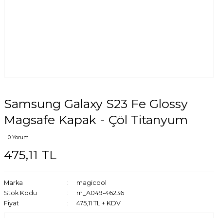
Samsung Galaxy S23 Fe Glossy
Magsafe Kapak - Çöl Titanyum
0 Yorum
475,11 TL
Marka
magicool
Stok Kodu
m_A049-46236
Fiyat
475,11 TL + KDV