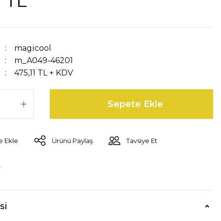
1 TL
magicool
m_A049-46201
475,11 TL + KDV
Sepete Ekle
Ürünü Paylaş
Tavsiye Et
r
si