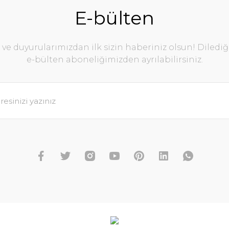
E-bülten
e duyurularımızdan ilk sizin haberiniz olsun! Diledi
e-bülten aboneliğimizden ayrılabilirsiniz.