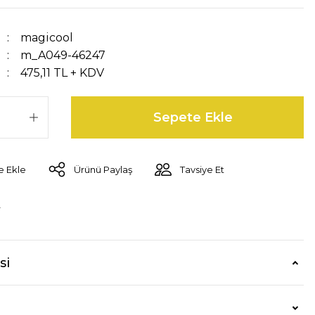
magicool
m_A049-46247
475,11 TL + KDV
Sepete Ekle
Ürünü Paylaş
Tavsiye Et
r
si