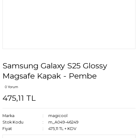
Samsung Galaxy S25 Glossy
Magsafe Kapak - Pembe
0 Yorum
475,11 TL
Marka
magicool
Stok Kodu
m_A049-46249
Fiyat
475,11 TL + KDV