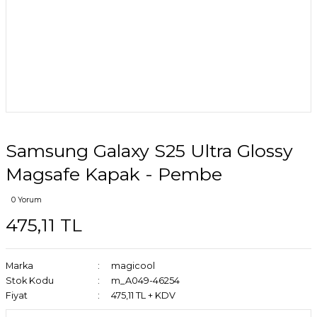
Samsung Galaxy S25 Ultra Glossy
Magsafe Kapak - Pembe
0 Yorum
475,11 TL
Marka
magicool
Stok Kodu
m_A049-46254
Fiyat
475,11 TL + KDV