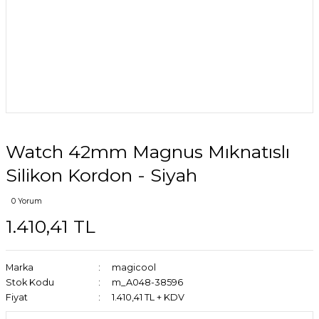
Watch 42mm Magnus Mıknatıslı
Silikon Kordon - Siyah
0 Yorum
1.410,41 TL
Marka
magicool
Stok Kodu
m_A048-38596
Fiyat
1.410,41 TL + KDV