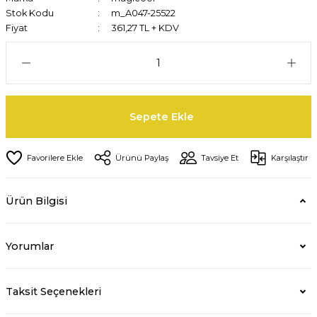
Stok Kodu
m_A047-25522
Fiyat
361,27 TL + KDV
Sepete Ekle
Ürünü Paylaş
Tavsiye Et
Karşılaştır
Ürün Bilgisi
Yorumlar
Taksit Seçenekleri