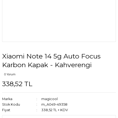
Xiaomi Note 14 5g Auto Focus
Karbon Kapak - Kahverengi
0 Yorum
338,52 TL
Marka
magicool
Stok Kodu
m_A049-49358
Fiyat
338,52 TL + KDV