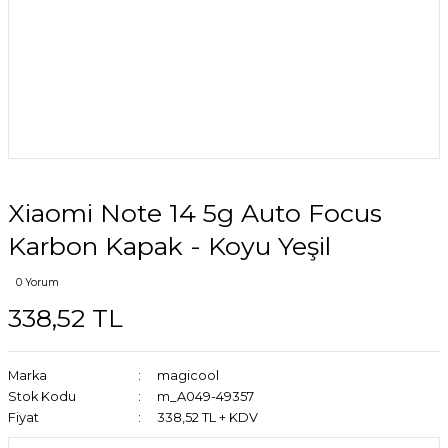
Xiaomi Note 14 5g Auto Focus
Karbon Kapak - Koyu Yeşil
0 Yorum
338,52 TL
Marka
magicool
Stok Kodu
m_A049-49357
Fiyat
338,52 TL + KDV