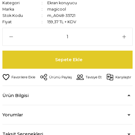
Kategori
Ekran koruyucu
Marka
magicool
Stok Kodu
m_A048-35721
Fiyat
159,37 TL + KDV
Sepete Ekle
Ürünü Paylaş
Tavsiye Et
Karşılaştır
Ürün Bilgisi
Yorumlar
Taksit Seçenekleri