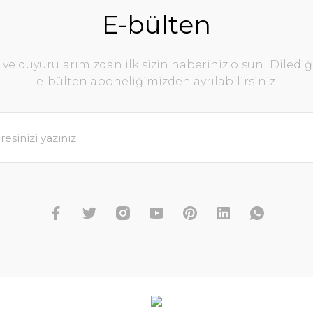
E-bülten
e duyurularımızdan ilk sizin haberiniz olsun! Diledi
e-bülten aboneliğimizden ayrılabilirsiniz.