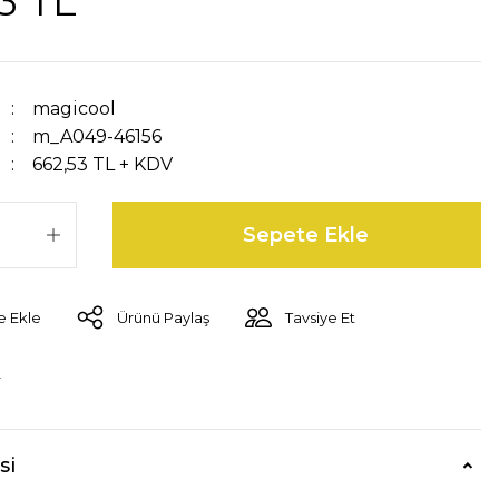
3 TL
magicool
m_A049-46156
662,53 TL + KDV
Sepete Ekle
Ürünü Paylaş
Tavsiye Et
r
si