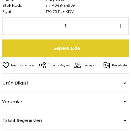
Stok Kodu
m_A048-34959
Fiyat
170,75 TL + KDV
Sepete Ekle
Ürünü Paylaş
Tavsiye Et
Karşılaştır
Ürün Bilgisi
Yorumlar
Taksit Seçenekleri