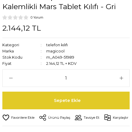
Kalemlikli Mars Tablet Kılıfı - Gri
0 Yorum
2.144,12 TL
Kategori
telefon kılıfı
Marka
magicool
Stok Kodu
m_A049-51989
Fiyat
2.144,12 TL + KDV
Sepete Ekle
Ürünü Paylaş
Tavsiye Et
Karşılaştır