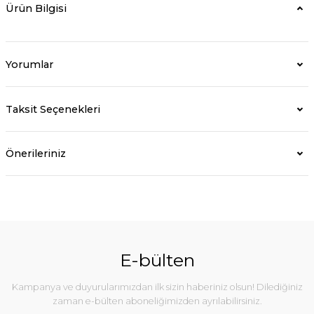
Ürün Bilgisi
Yorumlar
Taksit Seçenekleri
Önerileriniz
E-bülten
Kampanya ve duyurularımızdan ilk sizin haberiniz olsun! Dilediğiniz
zaman e-bülten aboneliğimizden ayrılabilirsiniz.