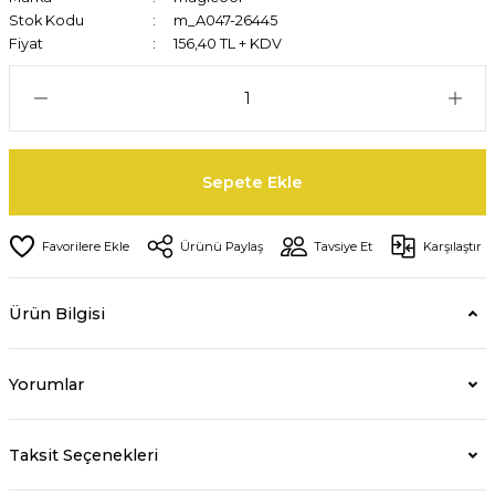
Stok Kodu
m_A047-26445
Fiyat
156,40 TL + KDV
Sepete Ekle
Ürünü Paylaş
Tavsiye Et
Karşılaştır
Ürün Bilgisi
Yorumlar
Taksit Seçenekleri