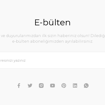
E-bülten
e duyurularımızdan ilk sizin haberiniz olsun! Diledi
e-bülten aboneliğimizden ayrılabilirsiniz.