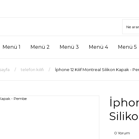
Menü 1
Menü 2
Menü 3
Menü 4
Menü 5
sayfa
telefon kılıfı
İphone 12 Kılıf Montreal Silikon Kapak - 
İphon
Sili
0 Yorum