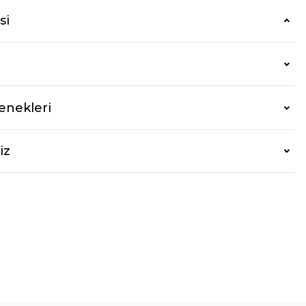
si
enekleri
iz