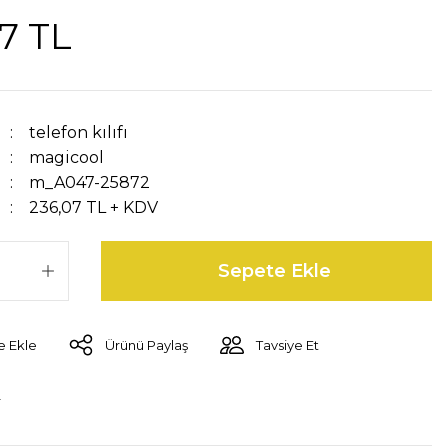
7 TL
telefon kılıfı
magicool
m_A047-25872
236,07 TL + KDV
Sepete Ekle
Ürünü Paylaş
Tavsiye Et
r