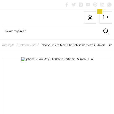
Anasayfa
telefon kılıfı
İphone 12 Pro Max Kılıf Kelvin Kartvizitli Silikon - Lila