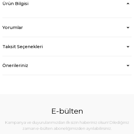
Ürün Bilgisi
Yorumlar
Taksit Seçenekleri
Önerileriniz
E-bülten
Kampanya ve duyurularımızdan ilk sizin haberiniz olsun! Dilediğiniz
zaman e-bülten aboneliğimizden ayrılabilirsiniz.