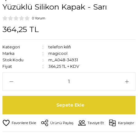
Yüzüklü Silikon Kapak - Sarı
0 Yorum
364,25 TL
Kategori
telefon kılıfı
Marka
magicool
Stok Kodu
m_A048-34931
Fiyat
364,25 TL + KDV
Sepete Ekle
Ürünü Paylaş
Tavsiye Et
Karşılaştır