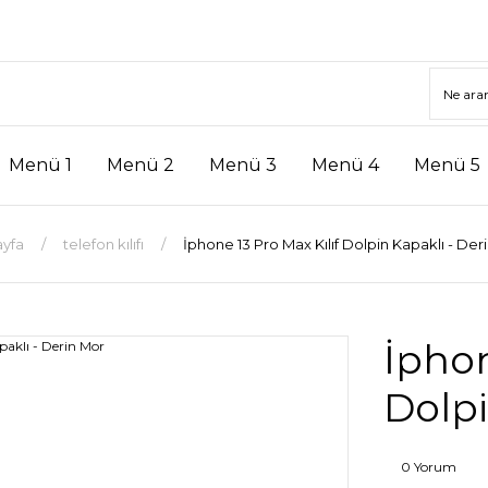
Menü 1
Menü 2
Menü 3
Menü 4
Menü 5
ayfa
telefon kılıfı
İphone 13 Pro Max Kılıf Dolpin Kapaklı - Der
İphon
Dolpi
0 Yorum