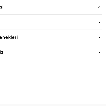
si
enekleri
iz