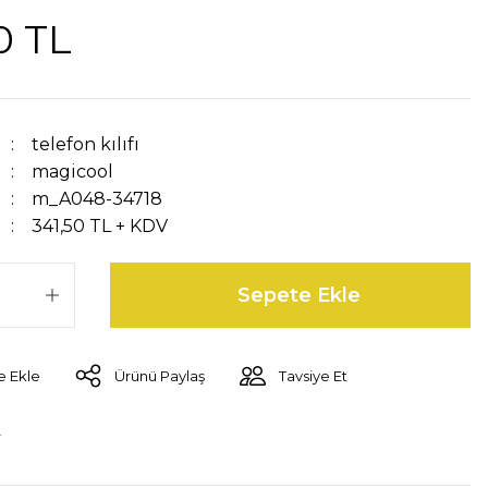
0 TL
telefon kılıfı
magicool
m_A048-34718
341,50 TL + KDV
Sepete Ekle
Ürünü Paylaş
Tavsiye Et
r