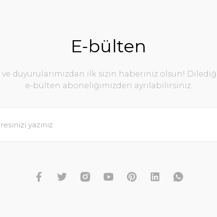
E-bülten
e duyurularımızdan ilk sizin haberiniz olsun! Diledi
e-bülten aboneliğimizden ayrılabilirsiniz.