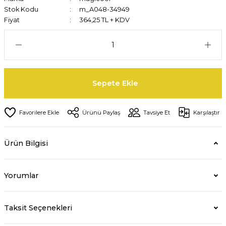
Stok Kodu
m_A048-34949
Fiyat
364,25 TL + KDV
Sepete Ekle
Ürünü Paylaş
Tavsiye Et
Karşılaştır
Ürün Bilgisi
Yorumlar
Taksit Seçenekleri