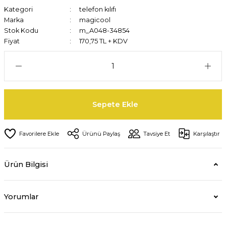
Kategori
telefon kılıfı
Marka
magicool
Stok Kodu
m_A048-34854
Fiyat
170,75 TL + KDV
Sepete Ekle
Ürünü Paylaş
Tavsiye Et
Karşılaştır
Ürün Bilgisi
Yorumlar