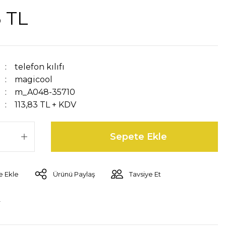
3 TL
telefon kılıfı
magicool
m_A048-35710
113,83 TL + KDV
Sepete Ekle
Ürünü Paylaş
Tavsiye Et
r