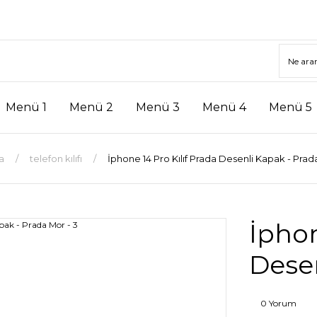
Menü 1
Menü 2
Menü 3
Menü 4
Menü 5
a
telefon kılıfı
İphone 14 Pro Kılıf Prada Desenli Kapak - Prad
İphon
Desen
0 Yorum