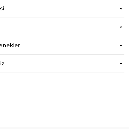
si
enekleri
iz