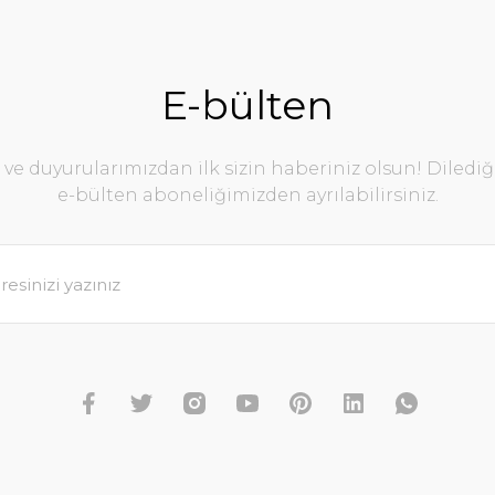
E-bülten
e duyurularımızdan ilk sizin haberiniz olsun! Diledi
e-bülten aboneliğimizden ayrılabilirsiniz.