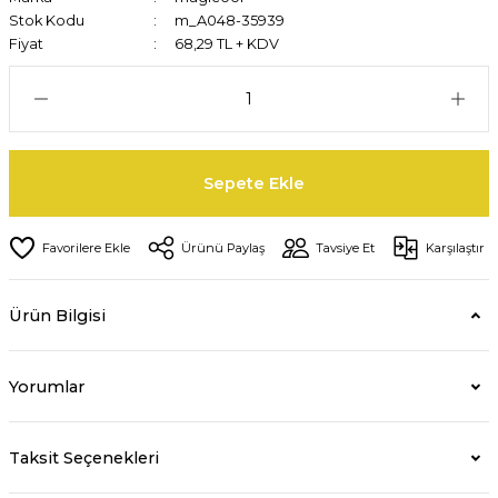
Stok Kodu
m_A048-35939
Fiyat
68,29 TL + KDV
Sepete Ekle
Ürünü Paylaş
Tavsiye Et
Karşılaştır
Ürün Bilgisi
Yorumlar
Taksit Seçenekleri