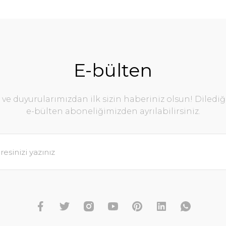
E-bülten
e duyurularımızdan ilk sizin haberiniz olsun! Diledi
e-bülten aboneliğimizden ayrılabilirsiniz.