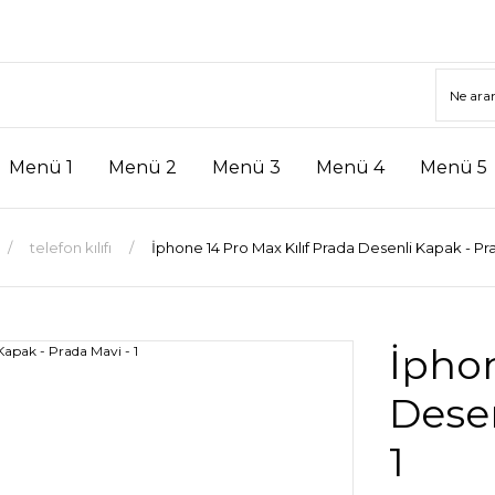
Menü 1
Menü 2
Menü 3
Menü 4
Menü 5
telefon kılıfı
İphone 14 Pro Max Kılıf Prada Desenli Kapak - Pra
İphon
Desen
1