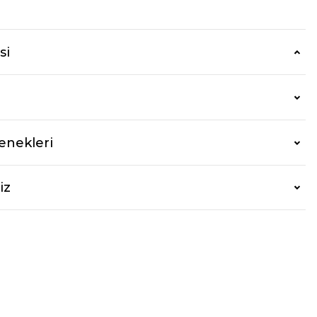
si
enekleri
iz