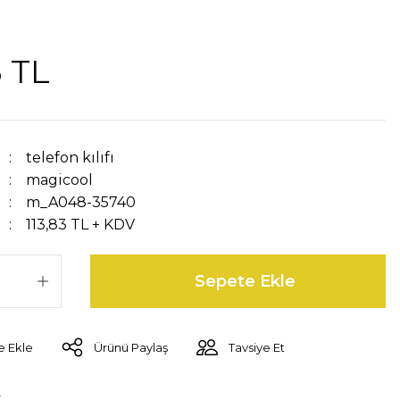
3 TL
telefon kılıfı
magicool
m_A048-35740
113,83 TL + KDV
Sepete Ekle
Ürünü Paylaş
Tavsiye Et
r