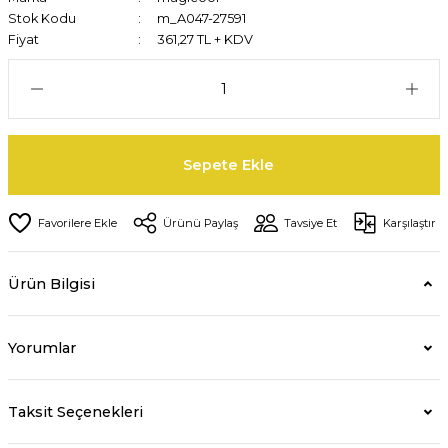
Stok Kodu
m_A047-27591
Fiyat
361,27 TL + KDV
Sepete Ekle
Ürünü Paylaş
Tavsiye Et
Karşılaştır
Ürün Bilgisi
Yorumlar
Taksit Seçenekleri