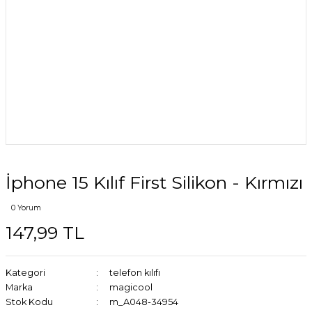
İphone 15 Kılıf First Silikon - Kırmızı
0 Yorum
147,99 TL
Kategori
telefon kılıfı
Marka
magicool
Stok Kodu
m_A048-34954